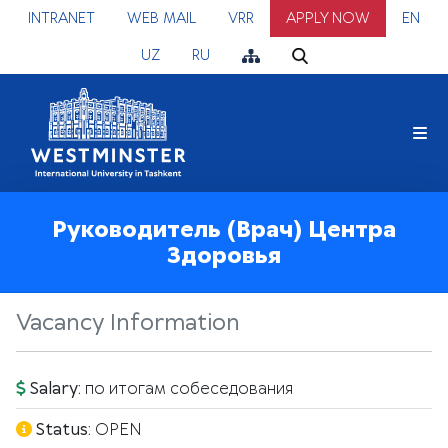
INTRANET
WEB MAIL
VRR
APPLY NOW
EN
UZ
RU
Руководитель (Врач) Центра
Здоровья
Vacancy Information
Salary:
по итогам собеседования
Status:
OPEN